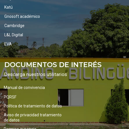
Katú
Gnosoft académico
Cambridge
L&L Digital
EVA
DOCUMENTOS DE INTERÉS
Descarga nuestros utilitarios
Manual de convivencia
PQRSF
Política de tratamiento de datos
Aviso de privacidad tratamiento
de datos