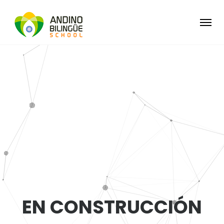
E
N
C
O
N
S
T
R
U
C
C
I
Ó
N