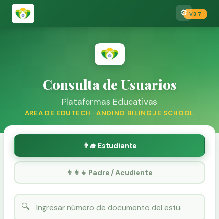
⚙️
V3.7
Consulta de Usuarios
Plataformas Educativas
ÁREA DE EDUTECH · ANDINO BILINGÜE SCHOOL
👨‍🎓 Estudiante
👨‍👩‍👧 Padre / Acudiente
🔍