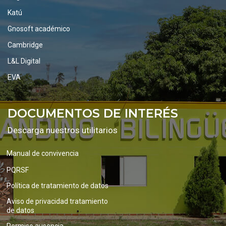
Katú
Gnosoft académico
Cambridge
L&L Digital
EVA
DOCUMENTOS DE INTERÉS
Descarga nuestros utilitarios
Manual de convivencia
PQRSF
Política de tratamiento de datos
Aviso de privacidad tratamiento
de datos