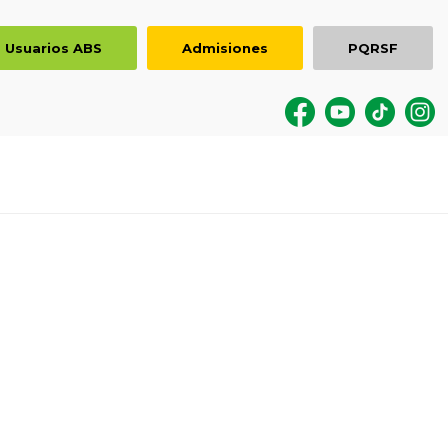
Usuarios ABS
Admisiones
PQRSF