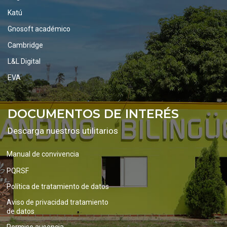
Katú
Gnosoft académico
Cambridge
L&L Digital
EVA
DOCUMENTOS DE INTERÉS
Descarga nuestros utilitarios
Manual de convivencia
PQRSF
Política de tratamiento de datos
Aviso de privacidad tratamiento
de datos