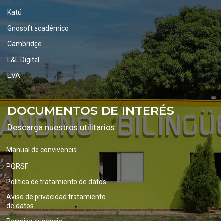
Katú
Gnosoft académico
Cambridge
L&L Digital
EVA
DOCUMENTOS DE INTERÉS
Descarga nuestros utilitarios
Manual de convivencia
PQRSF
Política de tratamiento de datos
Aviso de privacidad tratamiento
de datos