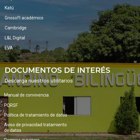
Katú
Gnosoft académico
Cambridge
L&L Digital
EVA
DOCUMENTOS DE INTERÉS
Descarga nuestros utilitarios
Manual de convivencia
PQRSF
Política de tratamiento de datos
Aviso de privacidad tratamiento
de datos