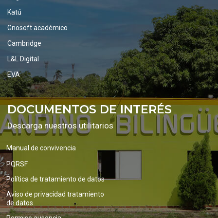
Katú
Gnosoft académico
Cambridge
L&L Digital
EVA
DOCUMENTOS DE INTERÉS
Descarga nuestros utilitarios
Manual de convivencia
PQRSF
Política de tratamiento de datos
Aviso de privacidad tratamiento
de datos