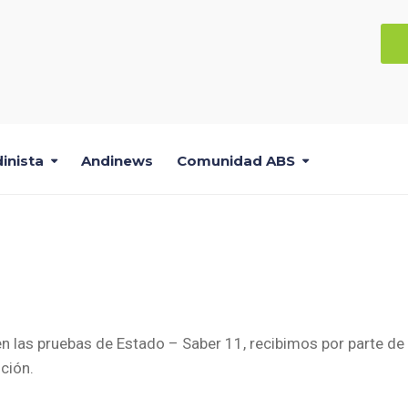
inista
Andinews
Comunidad ABS
 Caro
OSE EUSEBIO CARO
n las pruebas de Estado – Saber 11, recibimos por parte de 
nción.