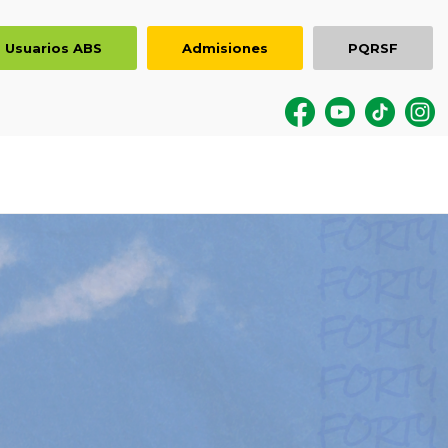
Usuarios ABS
Admisiones
PQRSF