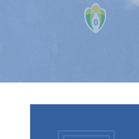
A
n
d
i