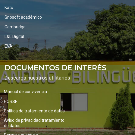
Katú
Gnosoft académico
Cambridge
L&L Digital
EVA
DOCUMENTOS DE INTERÉS
Descarga nuestros utilitarios
Manual de convivencia
PQRSF
Política de tratamiento de datos
Aviso de privacidad tratamiento
de datos